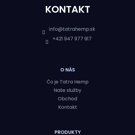
Á
KONTAKT
P
Ä
info
@
tatrahemp.sk
+421 947 977 917
T
I
O NÁS
E
Čo je Tatra Hemp
Naše služby
Obchod
Kontakt
PRODUKTY