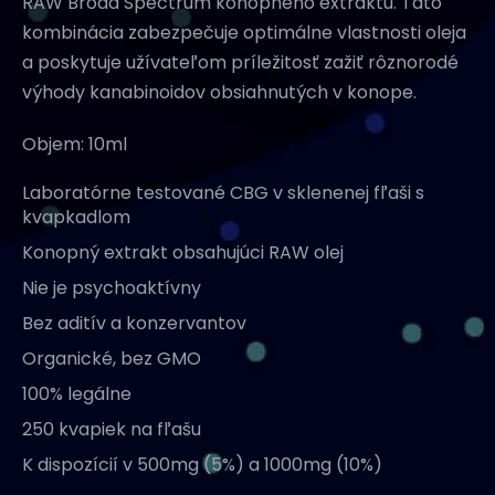
RAW Broad Spectrum konopného extraktu. Táto
kombinácia zabezpečuje optimálne vlastnosti oleja
a poskytuje užívateľom príležitosť zažiť rôznorodé
výhody kanabinoidov obsiahnutých v konope.
Objem: 10ml
Laboratórne testované CBG v sklenenej fľaši s
kvapkadlom
Konopný extrakt obsahujúci RAW olej
Nie je psychoaktívny
Bez aditív a konzervantov
Organické, bez GMO
100% legálne
250 kvapiek na fľašu
K dispozícií v 500mg (5%) a 1000mg (10%)