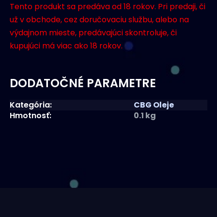
Tento produkt sa predáva od 18 rokov. Pri predaji, či
už v obchode, cez doručovaciu službu, alebo na
výdajnom mieste, predávajúci skontroluje, či
kupujúci má viac ako 18 rokov.
DODATOČNÉ PARAMETRE
Kategória
:
CBG Oleje
Hmotnosť
:
0.1 kg
Z