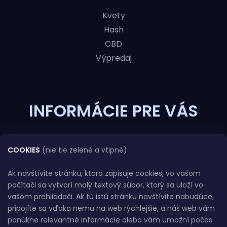
Kvety
Hash
CBD
Výpredaj
INFORMÁCIE PRE VÁS
Obchodné podmienky
COOKIES
(nie tie zelené a vtipné)
Platba a dodanie
Bankové údaje
Ak navštívite stránku, ktorá zapisuje cookies, vo vašom
Podmienky ochrany osobných údajov
počítači sa vytvorí malý textový súbor, ktorý sa uloží vo
vašom prehliadači. Ak tú istú stránku navštívite nabudúce,
Veľkoobchod
pripojíte sa vďaka nemu na web rýchlejšie, a náš web vám
Sledovanie zásielky
ponúkne relevantné informácie alebo vám umožní počas