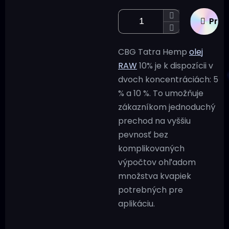
Prid
CBG Tatra Hemp
olej
RAW
10% je k dispozícii v
dvoch koncentráciách: 5
% a 10 %. To umožňuje
zákazníkom jednoduchý
prechod na vyššiu
pevnosť bez
komplikovaných
výpočtov ohľadom
množstva kvapiek
potrebných pre
aplikáciu.