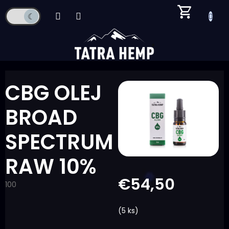
Prejsť
na
obsah
CBG OLEJ
BROAD
SPECTRUM
RAW 10%
€54,50
100
Jednotková
cena:
(5 ks)