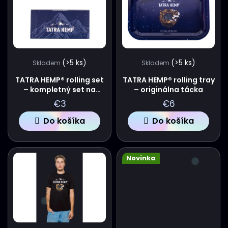
I
Ý
E
P
P
I
(>5 ks)
(>5 ks)
Skladem
Skladem
R
S
TATRA HEMP® rolling set
TATRA HEMP® rolling tray
– kompletný set na
– originálna tácka
O
P
balenie
€3
€6
D
R
Do košíka
Do košíka
U
O
Novinka
K
D
T
U
O
K