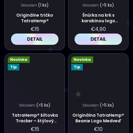
(1 ks)
(>5 ks)
Skladem
Skladem
V
T
Originálne tričko
Šnúrka na krk s
TatraHemp®
karabínou logo
O
TatraHemp®
€15
€4,90
V
DETAIL
DETAIL
Novinka
Novinka
Tip
Tip
(>5 ks)
(>5 ks)
Skladem
Skladem
TatraHemp® šiltovka
Originálna TatraHemp®
Tracker – štýlový
Beanie Logo Medveď
doplnok na každý deň
€15
€10