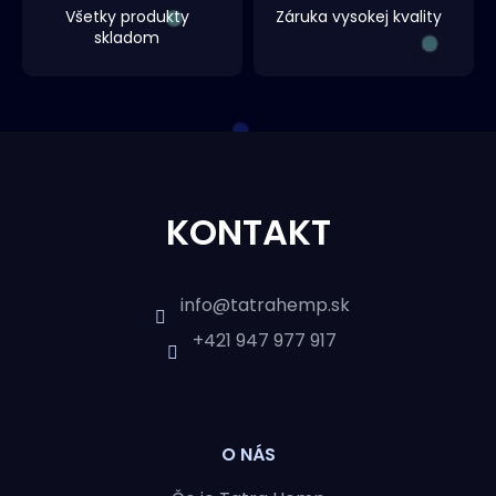
I
Všetky produkty
Záruka vysokej kvality
E
skladom
P
R
Z
V
Á
K
KONTAKT
Y
P
V
Ä
info
@
tatrahemp.sk
Ý
+421 947 977 917
T
P
I
I
S
O NÁS
E