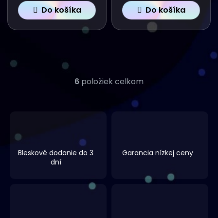
Do košíka
Do košíka
6
položiek celkom
O
V
L
Á
Bleskové dodanie do 3
Garancia nízkej ceny
D
dní
A
C