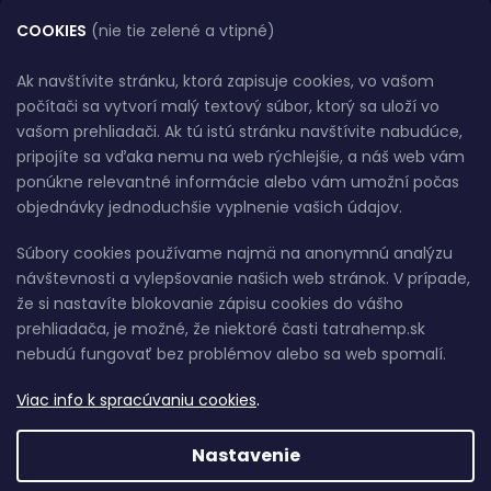
Obchodné podmienky
COOKIES
(nie tie zelené a vtipné)
Platba a dodanie
Bankové údaje
Ak navštívite stránku, ktorá zapisuje cookies, vo vašom
Podmienky ochrany osobných údajov
počítači sa vytvorí malý textový súbor, ktorý sa uloží vo
vašom prehliadači. Ak tú istú stránku navštívite nabudúce,
Veľkoobchod
pripojíte sa vďaka nemu na web rýchlejšie, a náš web vám
Sledovanie zásielky
ponúkne relevantné informácie alebo vám umožní počas
Adulto - návod na overenie veku.
objednávky jednoduchšie vyplnenie vašich údajov.
Odstúpenie od zmluvy online tu
Súbory cookies používame najmä na anonymnú analýzu
návštevnosti a vylepšovanie našich web stránok. V prípade,
že si nastavíte blokovanie zápisu cookies do vášho
PLATBY A DOPRAVA
prehliadača, je možné, že niektoré časti tatrahemp.sk
nebudú fungovať bez problémov alebo sa web spomalí.
.
Viac info k spracúvaniu cookies
Nastavenie
U nás môžete platiť prostredníctvom QR kódu