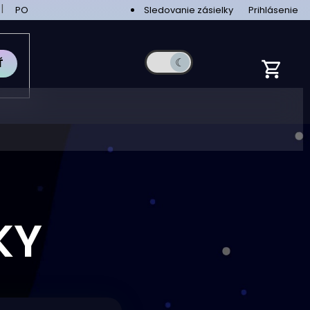
PODMIENKY OCHRANY OSOBNÝCH ÚDAJOV
Sledovanie zásielky
VEĽKOOBCHOD
Prihlásenie
Ť
KY