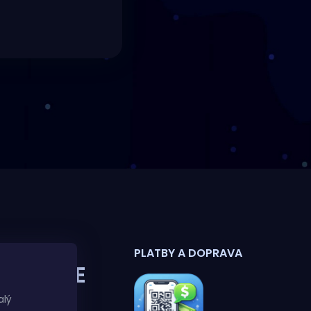
PLATBY A DOPRAVA
ORMÁCIE
 VÁS
alý