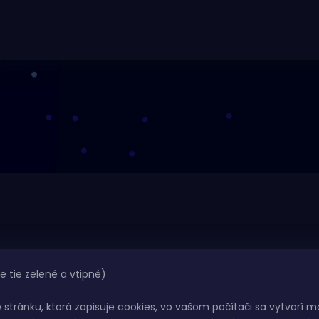
PRODUKTY
INF
e tie zelené a vtipné)
Kvety
PRE
Hash
e stránku, ktorá zapisuje cookies, vo vašom počítači sa vytvorí m