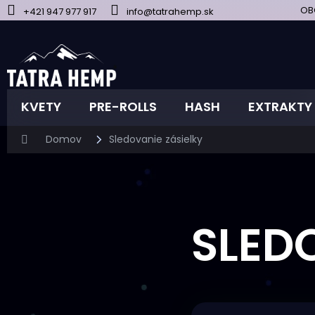
Prejsť
OB
+421 947 977 917
info@tatrahemp.sk
na
obsah
KVETY
PRE-ROLLS
HASH
EXTRAKTY
Domov
Sledovanie zásielky
SLED