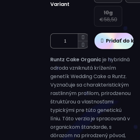
Variant
10g
€58,50
Pridať do ko
Runtz Cake Organic
je hybridná
odroda vzniknutá krížením
genetík Wedding Cake a Runtz.
Vyznačuje sa charakteristickým
rastlinným profilom, prirodzenou
štruktúrou a vlastnosťami
typickými pre túto genetickú
líniu.
Táto verzia je spracovaná v
organickom štandarde, s
dôrazom na prirodzený pôvod,