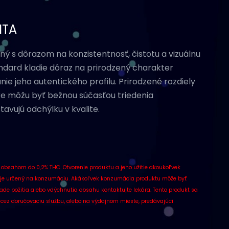
ITA
ý s dôrazom na konzistentnosť, čistotu a vizuálnu
ndard kladie dôraz na prirodzený charakter
nie jeho autentického profilu.
Prirodzené rozdiely
úre môžu byť bežnou súčasťou triedenia
avujú odchýlku v kvalite.
 obsahom do 0,2% THC. Otvorenie produktu a jeho užitie akoukoľvek
ieje určený na konzumáciu. Akákoľvek konzumácia produktu môže byť
ade požitia alebo vdýchnutia obsahu kontaktujte lekára. Tento produkt sa
de, cez doručovaciu službu, alebo na výdajnom mieste, predávajúci