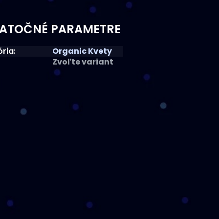
ATOČNÉ PARAMETRE
ória
:
Organic Kvety
Zvoľte variant