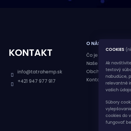
Z
Á
O NÁS
P
KONTAKT
COOKIES
(ni
Čo je Tatra Hemp
Naše služby
Ak navštívit
Ä
textový súbo
Obchod
info
@
tatrahemp.sk
nabudúce, p
Kontakt
+421 947 977 917
relevantné 
T
vašich údajo
Súbory cook
I
vylepšovanie
cookies do v
fungovať be