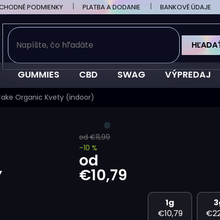
CHODNÉ PODMIENKY
PLATBA A DODANIE
BANKOVÉ ÚDAJE
HĽADA
GUMMIES
CBD
SWAG
VÝPREDAJ
ake Organic Kvety (indoor)
od €11,99
–10 %
od
Y
€10,79
Jednotková
1g
3
cena:
€10,79
€22