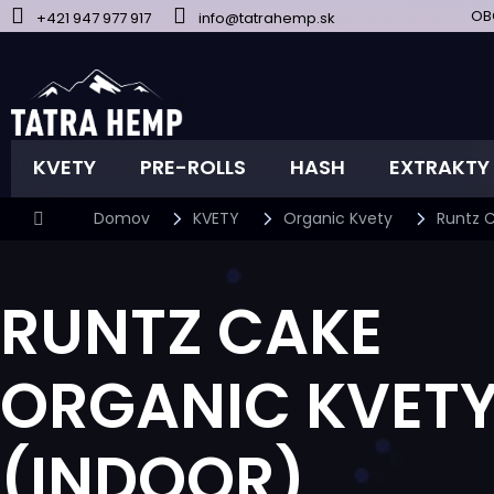
Prejsť
OB
+421 947 977 917
info@tatrahemp.sk
na
obsah
KVETY
PRE-ROLLS
HASH
EXTRAKTY
Domov
KVETY
Organic Kvety
Runtz C
RUNTZ CAKE
ORGANIC KVET
(INDOOR)