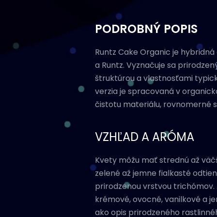
PODROBNÝ POPIS
Runtz Cake Organic je hybridná
a Runtz. Vyznačuje sa prirodze
štruktúrou a vlastnosťami typic
verzia je spracovaná v organic
čistotu materiálu, rovnomerné s
VZHĽAD A ARÓMA
Kvety môžu mať strednú až väčš
zelené až jemne fialkasté odtie
prirodzenou vrstvou trichómov.
krémové, ovocné, vanilkové a je
ako opis prirodzeného rastlinné