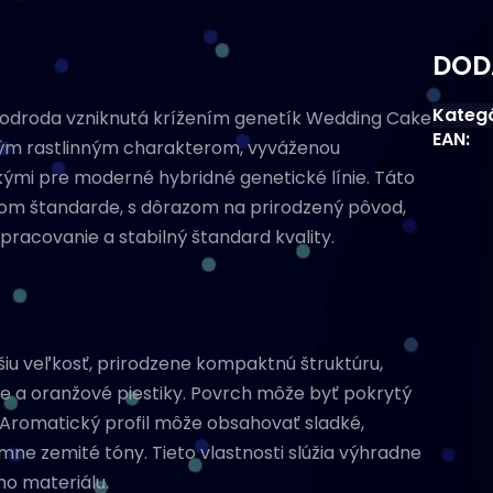
DOD
Kateg
 odroda vzniknutá krížením genetík Wedding Cake
EAN
:
ným rastlinným charakterom, vyváženou
kými pre moderné hybridné genetické línie.
Táto
kom štandarde, s dôrazom na prirodzený pôvod,
pracovanie a stabilný štandard kvality.
iu veľkosť, prirodzene kompaktnú štruktúru,
ne a oranžové piestiky. Povrch môže byť pokrytý
Aromatický profil môže obsahovať sladké,
mne zemité tóny. Tieto vlastnosti slúžia výhradne
ho materiálu.