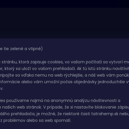
PRODUKTY
INF
e tie zelené a vtipné)
Kvety
PRE
e stránku, ktorá zapisuje cookies, vo vašom počítači sa vytvorí m
Hash
r, ktorý sa uloží vo vašom prehliadači. Ak tú istú stránku navštívi
CBD
ripojíte sa vďaka nemu na web rýchlejšie, a náš web vám ponú
Výpredaj
Obchodn
informácie alebo vám umožní počas objednávky jednoduchšie v
Platba a
v.
Bankové 
ies používame najmä na anonymnú analýzu návštevnosti a
Podmien
 našich web stránok. V prípade, že si nastavíte blokovanie zápis
osobných
ášho prehliadača, je možné, že niektoré časti tatrahemp.sk neb
Veľkoob
z problémov alebo sa web spomalí.
Sledovani