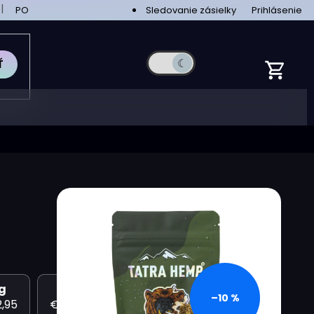
PODMIENKY OCHRANY OSOBNÝCH ÚDAJOV
Sledovanie zásielky
VEĽKOOBCHOD
Prihlásenie
Ť
g
5g
–10 %
,95
€33,75